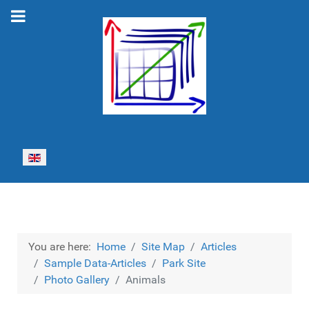
Select your language
You are here:
Home
Site Map
Articles
Sample Data-Articles
Park Site
Photo Gallery
Animals